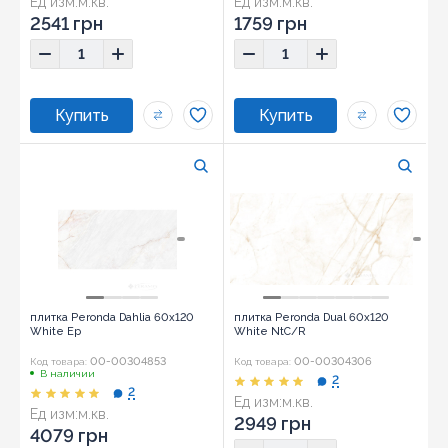
Ед изм:
м.кв.
Ед изм:
м.кв.
2541 грн
1759 грн
плитка Peronda Dahlia 60x120
плитка Peronda Dual 60x120
White Ep
White NtC/R
00-00304853
00-00304306
Код товара:
Код товара:
В наличии
2
2
Ед изм:
м.кв.
Ед изм:
м.кв.
2949 грн
4079 грн