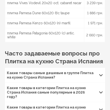
плитка Vives Vodevil 20x20 oct. cabaret nacar
3 239 грн.
Харьков
, Чугуев, Красноград, Изюм, Николаев,
Вознесенск, Мукачево, Ужгород, Луцк, Ковель, Ровно,
плитка Pamesa Dune 60x120 (t)c taupe
1 886 грн.
Запорожье
, Сумы, Ахтырка, Шостка, Ромны, Конотоп,
Львов
, Дрогобыч, Стрый,
Одесса
, Белгород-
плитка Pamesa Kenzo 60x120 (n) marfil
1 971 грн.
Днестровский, Измаил, Херсон, Черкассы, Умань,
Канев,
Чернигов
, Нежин, Прилуки,
Полтава
,
плитка Pamesa Patagonia 60x120 (c) antic.
Кременчуг, Миргород, Лубны, Винница, Жмеринка,
2 660 грн.
white
Гайсин, Бердичев, Житомир, Новоград-Волынский,
Коростень, Рогатин, Кировоград, Александрия,
Тернополь, Кременец, Чортков,
Черновцы
, Кицмань
Часто задаваемые вопросы про
и другие города Украины.
Плитка на кухню Страна Испания
Какие товары самые дешевые в группе Плитка
на кухню Страна Испания?
Какие товары в категории Плитка на кухню
Страна Испания самые популярные в 2026
году?
Какие товары в категории Плитка на кухню