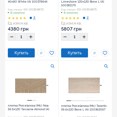
40x80 White (A) 100378644
Limestone 120x120 Bone L (A)
100381175
00-00304873
00-00304875
Код товара:
Код товара:
В наличии
В наличии
2
2
Ед изм:
м.кв.
Ед изм:
м.кв.
4380 грн
5807 грн
плитка Porcelanosa (Mc) Noa
плитка Porcelanosa (Mc) Taranto
59,6x120 Tanzania Almond (A)
59,6x120 Bone L (A) 100362067