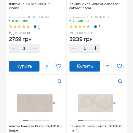
плитка Tau Albar 25x150 tu.
плитка Vives Vodevil 20x20 oct.
ebano
cabaret nacar
00-00304913
00-00304917
Код товара:
Код товара:
В наличии
В наличии
1
1
Ед изм:
м.кв.
Ед изм:
м.кв.
2759 грн
3239 грн
плитка Pamesa Dune 60x120 (t)c
плитка Pamesa Kenzo 60x120 (n)
taupe
marfil