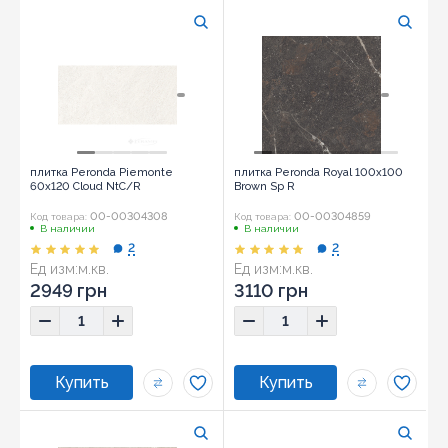
плитка Peronda Piemonte
плитка Peronda Royal 100x100
60x120 Cloud NtC/R
Brown Sp R
00-00304308
00-00304859
Код товара:
Код товара:
В наличии
В наличии
2
2
Ед изм:
м.кв.
Ед изм:
м.кв.
2949 грн
3110 грн