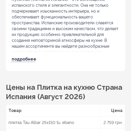
испанского стиля и элегантности. Она не только
подчеркивает изысканность интерьера, но и
обеспечивает функциональность вашего
пространства. Испанские производители славятся
своими традициями и высоким качеством, что делает
их продукцию особенно привлекательной для
создания неповторимой атмосферы на кухне. В
нашем ассортименте вы найдете разнообразные
модели плитки, изготовленные из различных
материалов, таких как керамика, керамогранит, а
подробнее
также эксклюзивные решения из полиуретана,
металла и стекла. Каждый материал имеет свои
преимущества: керамика отмечается легкостью в
уходе, керамогранит - невероятной прочностью, а
Цены на Плитка на кухню Страна
плитка из красной глины дарит теплоту и уют. Выбор
испанской плитки - это инвестиция в долговечность
Испания (Август 2026)
и стиль вашей кухни. Исследуйте наш каталог и
найдите идеальную плитку, которая подходит именно
Товар
вам!
Цена
Покупай с доставкой по Украине:
Киев
, Бровары,
плитка Tau Albar 25x150 tu. ebano
2 759 грн.
Борисполь, Белая Церковь, Славутич,
Днепр
,
Каменское, Кривой Рог, Павлоград, Новомосковск,