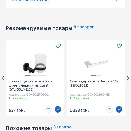
8 товаров
Рекомендуемые товары
Обновить капчу (CAPTCHA)
стакан с держателем Qtap
бумагодержатель Bemeta Via
Отправить
Liberty черный матовый
(135012022)
(QTLIBBLM1158)
00-00270501
00-00260442
Код товара:
Код товара:
В наличии
В наличии
537 грн.
1 333 грн.
3 товара
Похожие товары