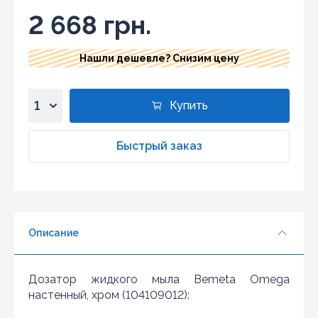
2 668 грн.
Нашли дешевле? Снизим цену
Купить
1
2
Быстрый заказ
3
4
5
6
Описание
7
8
9
Дозатор жидкого мыла Bemeta Omega
10
настенный, хром (104109012):