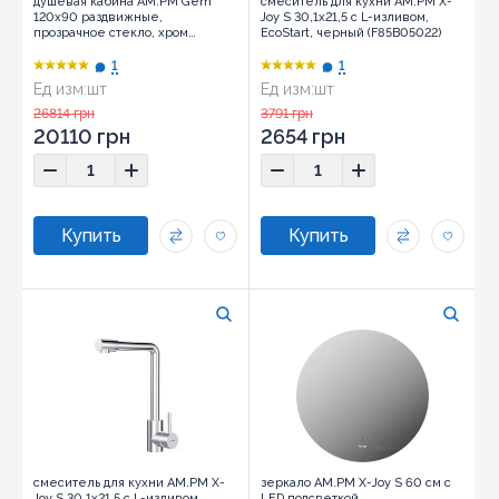
душевая кабина AM.PM Gem
смеситель для кухни AM.PM X-
120х90 раздвижные,
Joy S 30,1х21,5 с L-изливом,
прозрачное стекло, хром
EcoStart, черный (F85B05022)
матовый (W90UG-403-120290-
MT)
1
1
Ед изм:
шт
Ед изм:
шт
26814 грн
3791 грн
20110 грн
2654 грн
смеситель для кухни AM.PM X-
зеркало AM.PM X-Joy S 60 см с
Joy S 30,1х21,5 с L-изливом,
LED подсветкой