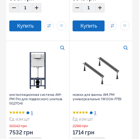
инсталляционная система AM-
ножки для ванны AM.PM
PM Pro для подвесного унитаза
универсальные (W00A-FFB)
(II12704)
1
1
Ед изм:
шт
Ед изм:
шт
Размер:
111,5х50х14
10042 грн
2286 грн
7532 грн
1714 грн