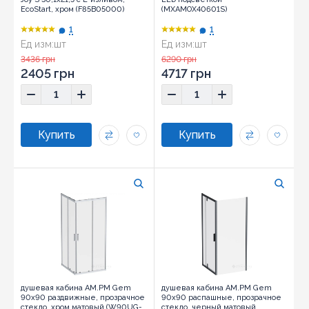
EcoStart, хром (F85B05000)
(MXAMOX40601S)
1
1
Ед изм:
шт
Ед изм:
шт
3436 грн
6290 грн
2405 грн
4717 грн
душевая кабина AM.PM Gem
душевая кабина AM.PM Gem
90x90 раздвижные, прозрачное
90x90 распашные, прозрачное
стекло, хром матовый (W90UG-
стекло, черный матовый