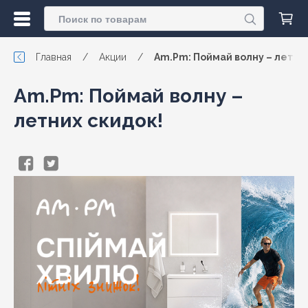
Главная
/
Акции
/
Am.Pm: Поймай волну – летних
Am.Pm: Поймай волну –
летних скидок!