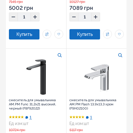
7145 грн
10127 грн
5002 грн
7089 грн
смеситель для умывальника
смеситель для умывальника
AM.PM Func 31,2х21 высокий,
AM.PM Flash 13,9х13,3 хром
черный (F8F92022)
(F9H02100)
1
1
Ед изм:
шт
Ед изм:
шт
10724 грн
5117 грн