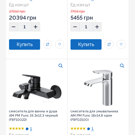
Ед изм:
шт
Ед изм:
шт
27192 грн
7793 грн
20394 грн
5455 грн
смеситель для ванны и душа
смеситель для умывальника
AM.PM Func 19,3х12,3 черный
AM.PM Func 18х14,8 хром
(F8F10022)
(F8F02100)
1
1
Ед изм:
шт
Ед изм:
шт