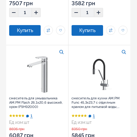
7507 грн
3582 грн
смеситель для умывальника
смеситель для кухни AM.PM
AM.PM Flash 26,1х20,6 высокий,
Func 45,3х23,7 с отделным
хром (F9H92000)
краном для питьевой воды,
черный/хром (F8F07802)
1
1
Ед изм:
шт
Ед изм:
шт
8696 грн
8350 грн
6087 грн
5845 грн