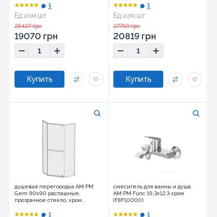
1
1
Ед изм:
шт
Ед изм:
шт
25427 грн
27759 грн
19070 грн
20819 грн
душевая перегородка AM.PM
смеситель для ванны и душа
Gem 90x90 распашные,
AM.PM Func 19,3х12,3 хром
прозрачное стекло, хром
(F8F10000)
матовый (W90UG-405-9090-MT)
1
1