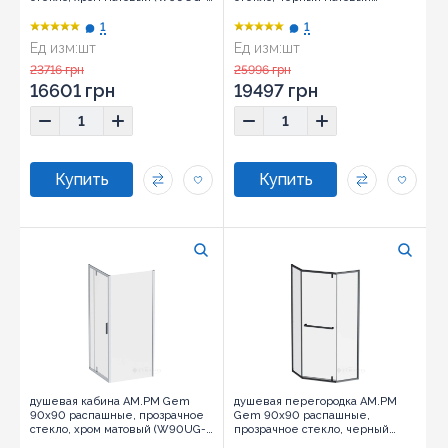
403-9090MT)
(W90UG-404-9090-BT)
1
1
Ед изм:
шт
Ед изм:
шт
23716 грн
25996 грн
16601 грн
19497 грн
душевая кабина AM.PM Gem
душевая перегородка AM.PM
90x90 распашные, прозрачное
Gem 90x90 распашные,
стекло, хром матовый (W90UG-
прозрачное стекло, черный
404-9090-MT)
матовый (W90UG-405-9090-BT)