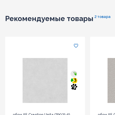
Рекомендуемые товары
2 товара
3
4
обои AS Creation Unita (79021-5)
обои AS C