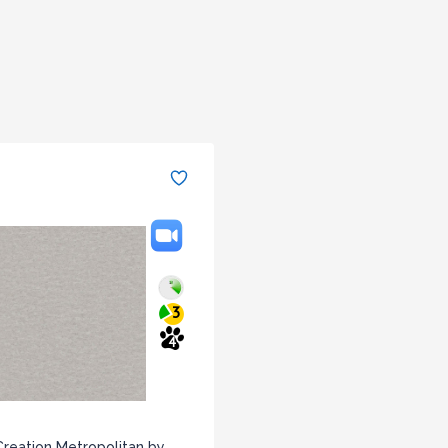
3
4
reation Metropolitan by