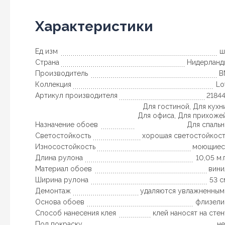
Характеристики
Ед изм
ш
Страна
Нидерланд
Производитель
B
Коллекция
Lo
Артикул производителя
2184
Для гостиной
,
Для кухн
Для офиса
,
Для прихоже
Назначение обоев
Для спальн
Светостойкость
хорошая светостойкост
Износостойкость
моющиес
Длина рулона
10,05 м.
Материал обоев
вини
Ширина рулона
53 с
Демонтаж
удаляются увлажненным
Основа обоев
флизели
Способ нанесения клея
клей наносят на сте
Под покраску
не