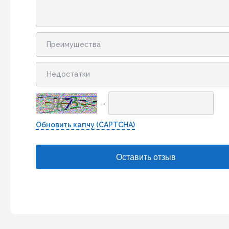
→
Обновить капчу (CAPTCHA)