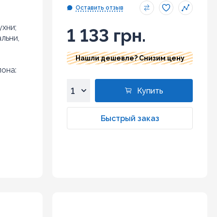
Оставить отзыв
ухни;
1 133 грн.
льни,
Нашли дешевле? Снизим цену
она:
Купить
1
2
Быстрый заказ
3
4
5
6
7
8
9
10