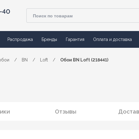
4-40
Распродажа
Бренды
Гарантия
Оплата и доставка
обои
/
BN
/
Loft
/
Обои BN Loft (218441)
ики
Отзывы
Достав