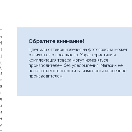
т
ы
Обратите внимание!
N
ft
Цвет или оттенок изделия на фотографии может
отличаться от реального. Характеристики и
41
комплектация товара могут изменяться
и
,
производителем без уведомления. Магазин не
й
,
несет ответственности за изменения внесенные
и
производителем.
ь
я
п.
л
м
и
н
ну
т