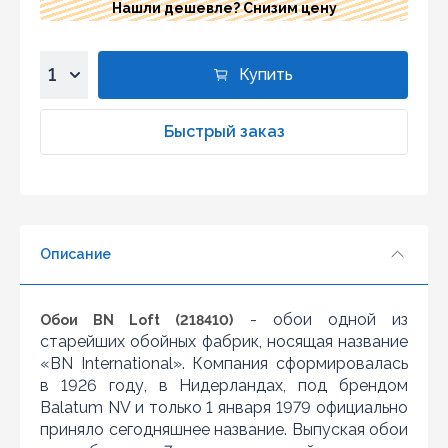
Нашли дешевле? Снизим цену
Купить
1
2
Быстрый заказ
3
4
5
6
Описание
7
8
9
- обои одной из
Обои BN Loft (218410)
10
старейших обойных фабрик, носящая название
«BN International». Компания сформировалась
в 1926 году, в Нидерландах, под брендом
Balatum NV и только 1 января 1979 официально
приняло сегодняшнее название. Выпуская обои