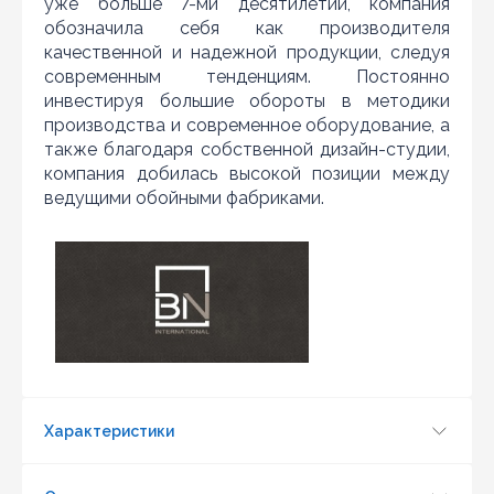
уже больше 7-ми десятилетий, компания
Нашли дешевле?
обозначила себя как производителя
качественной и надежной продукции, следуя
Уважаемы клиенты нашего магазина! Если вы блуждая
современным тенденциям. Постоянно
по интернету нашли цену нужного Вам товара
дешевле чем у нас... дайте нам знать, и мы будем рады
инвестируя большие обороты в методики
предложить более выгодную для Вас цену (при
производства и современное оборудование, а
условии, что товар данной модели должен быть у
также благодаря собственной дизайн-студии,
конкурента в наличии и цена на данный товар в
компания добилась высокой позиции между
другом интернет-магазине актуальная и
ведущими обойными фабриками.
действующая)
Характеристики