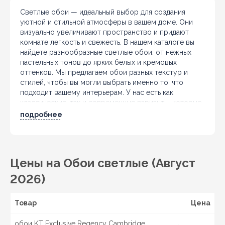
Светлые обои — идеальный выбор для создания
уютной и стильной атмосферы в вашем доме. Они
визуально увеличивают пространство и придают
комнате легкость и свежесть. В нашем каталоге вы
найдете разнообразные светлые обои: от нежных
пастельных тонов до ярких белых и кремовых
оттенков. Мы предлагаем обои разных текстур и
стилей, чтобы вы могли выбрать именно то, что
подходит вашему интерьерам. У нас есть как
классические, так и современные варианты, которые
подойдут для любой комнаты: гостиной, спальни или
подробнее
детской. Светлые обои легко комбинируются с
мебелью и аксессуарами, обеспечивая гармоничное
оформление. Не упустите возможность преобразить
ваше пространство с помощью наших светлых
Цены на Обои светлые (Август
обоев! Выбирайте качество и стиль — у нас вы
найдете всё необходимое для вашего идеального
2026)
интерьера.
Покупай с доставкой по Украине:
Киев
, Бровары,
Товар
Цена
Борисполь, Белая Церковь, Славутич,
Днепр
,
Каменское, Кривой Рог, Павлоград, Новомосковск,
обои KT Exclusive Regency Cambridge