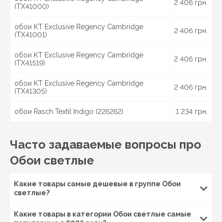
2 406 грн.
Харьков
, Чугуев, Красноград, Изюм, Николаев,
(TX41000)
Вознесенск, Мукачево, Ужгород, Луцк, Ковель, Ровно,
Запорожье
, Сумы, Ахтырка, Шостка, Ромны, Конотоп,
обои KT Exclusive Regency Cambridge
2 406 грн.
Львов
, Дрогобыч, Стрый,
Одесса
, Белгород-
(TX41001)
Днестровский, Измаил, Херсон, Черкассы, Умань,
Канев,
Чернигов
, Нежин, Прилуки,
Полтава
,
обои KT Exclusive Regency Cambridge
2 406 грн.
Кременчуг, Миргород, Лубны, Винница, Жмеринка,
(TX41519)
Гайсин, Бердичев, Житомир, Новоград-Волынский,
Коростень, Рогатин, Кировоград, Александрия,
обои KT Exclusive Regency Cambridge
2 406 грн.
(TX41305)
Тернополь, Кременец, Чортков,
Черновцы
, Кицмань
и другие города Украины.
обои Rasch Textil Indigo (226262)
1 234 грн.
Часто задаваемые вопросы про
Обои светлые
Какие товары самые дешевые в группе Обои
светлые?
Какие товары в категории Обои светлые самые