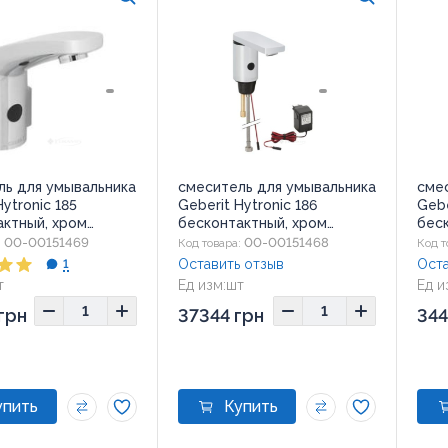
ль для умывальника
смеситель для умывальника
сме
Hytronic 185
Geberit Hytronic 186
Gebe
актный, хром
бесконтактный, хром
бес
1.1)
(116.136.21.1)
(116.
00-00151469
00-00151468
:
Код товара:
Код т
Оставить отзыв
Оста
1
т
Ед изм:
шт
Ед и
грн
37344 грн
344