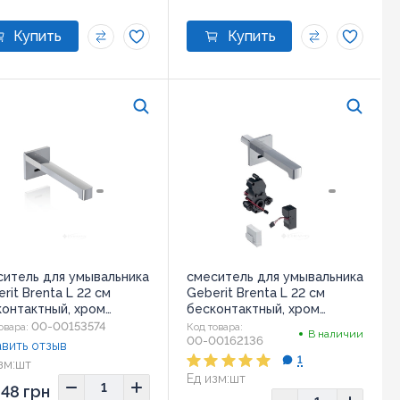
ситель для умывальника
смеситель для умывальника
rit Brenta L 22 см
Geberit Brenta L 22 см
контактный, хром
бесконтактный, хром
296.21.1)
(116.292.21.1)
00-00153574
овара:
Код товара:
В наличии
00-00162136
вить отзыв
1
зм:
шт
Ед изм:
шт
48 грн