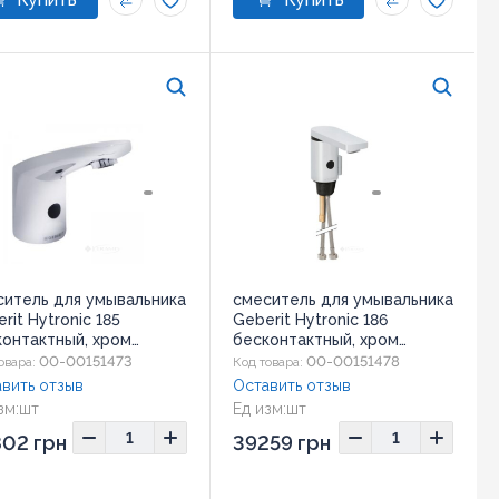
ситель для умывальника
смеситель для умывальника
rit Hytronic 185
Geberit Hytronic 186
контактный, хром
бесконтактный, хром
235.21.1)
(116.256.21.1)
00-00151473
00-00151478
овара:
Код товара:
вить отзыв
Оставить отзыв
зм:
шт
Ед изм:
шт
02 грн
39259 грн