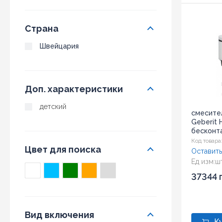
Страна
Швейцария
Доп. характеристики
детский
смесите
Geberit 
бесконт
(116.246.2
Код товара
Цвет для поиска
Оставить
Ед изм:
ш
37344 
Вид включения