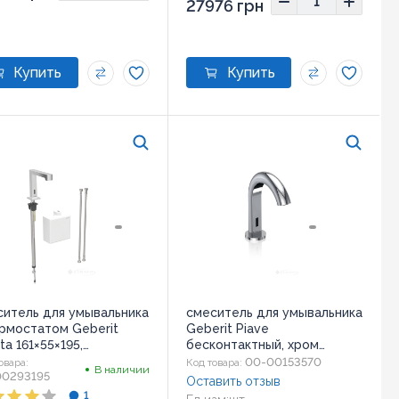
27976 грн
ситель для умывальника
смеситель для умывальника
ермостатом Geberit
Geberit Piave
ta 161×55×195,
бесконтактный, хром
сорный, хром
(116.184.21.1)
00-00153570
овара:
Код товара:
В наличии
178.21.1)
00293195
Оставить отзыв
1