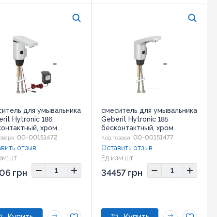
ситель для умывальника
смеситель для умывальника
rit Hytronic 186
Geberit Hytronic 185
контактный, хром
бесконтактный, хром
156.21.1)
(116.255.21.1)
00-00151472
00-00151477
овара:
Код товара:
вить отзыв
Оставить отзыв
зм:
шт
Ед изм:
шт
06 грн
34457 грн