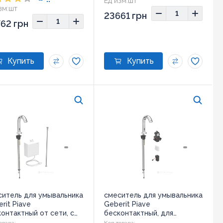
Ед изм:
шт
зм:
шт
23661 грн
62 грн
ситель для умывальника
смеситель для умывальника
rit Piave
Geberit Piave
онтактный от сети, с
бесконтактный, для
рытым функциональным
функционального блока