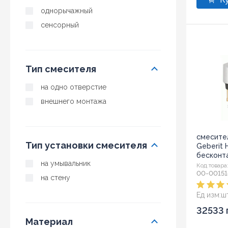
однорычажный
сенсорный
Тип смесителя
на одно отверстие
внешнего монтажа
смесите
Тип установки смесителя
Geberit 
бесконт
на умывальник
(116.135.2
Код товара
00-00151
на стену
Ед изм:
ш
32533 
Материал