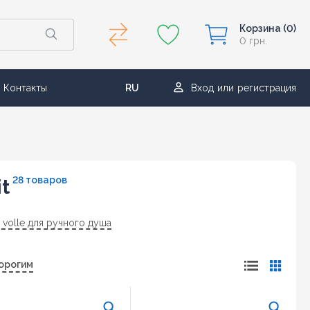
Корзина
(0)
0 грн.
Контакты
RU
Вход
или
регистрация
UA
28 товаров
t
 volle для ручного душа
орогим