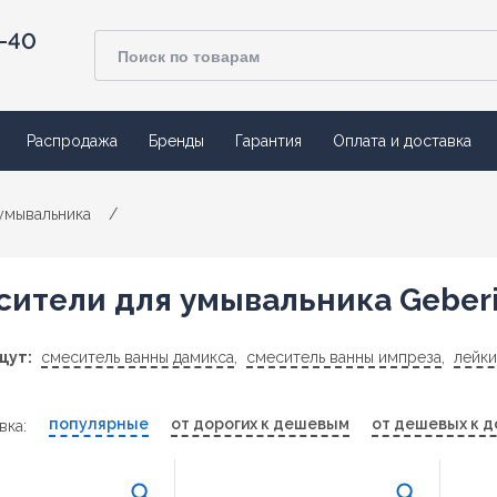
4-40
Распродажа
Бренды
Гарантия
Оплата и доставка
умывальника
/
сители для умывальника Geberi
щут:
смеситель ванны дамикса
,
смеситель ванны импреза
,
лейки
популярные
от дорогих к дешевым
от дешевых к д
вка: