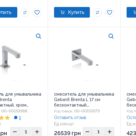
ль для умывальника
смеситель для умывальника
сме
Brenta
Geberit Brenta L 17 см
Gebe
актный, хром
бесконтактный,
бес
.1)
хром(116.274.21.1)
(116.
00-00153568
00-00153573
:
Код товара:
Код т
Оставить отзыв
Оста
1
т
Ед изм:
шт
Ед и
грн
26539 грн
423