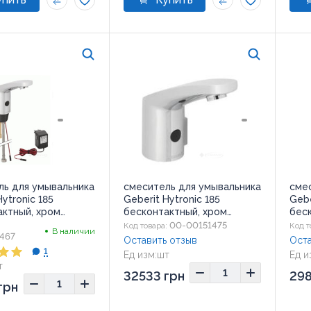
ль для умывальника
смеситель для умывальника
сме
Hytronic 185
Geberit Hytronic 185
Gebe
актный, хром
бесконтактный, хром
бес
1.1)
(116.245.21.1)
(116.
00-00151475
:
Код товара:
Код т
В наличии
467
Оставить отзыв
Оста
1
Ед изм:
шт
Ед и
т
32533 грн
298
грн