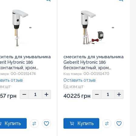
ситель для умывальника
смеситель для умывальника
rit Hytronic 186
Geberit Hytronic 186
контактный, хром
бесконтактный, хром
236.21.1)
(116.146.21.1)
00-00151474
00-00151470
овара:
Код товара:
вить отзыв
Оставить отзыв
зм:
шт
Ед изм:
шт
57 грн
40225 грн