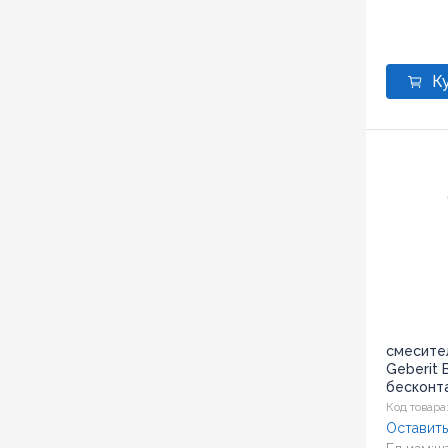
смесите
Geberit 
бесконт
(116.273.2
Код товара
Оставить