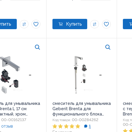
ль для умывальника
смеситель для умывальника
сме
Brenta L 17 см
Geberit Brenta для
с т
актный, хром
функционального блока
Bren
1.1)
скрытого монтажа, хром
сен
00-00162137
00-00284262
:
Код товара:
Код т
(116.192.21.1)
(116.
00-
 отзыв
1