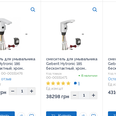
ль для умывальника
смеситель для умывальника
сме
Hytronic 186
Geberit Hytronic 185
Gebe
актный, хром
бесконтактный, хром
бес
1.1)
(116.155.21.1)
(116.
00-00151476
:
Код товара:
Код т
В наличии
00-00151471
 отзыв
Оста
1
т
Ед и
Ед изм:
шт
грн
431
38298 грн