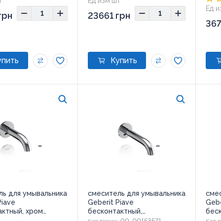
т
Ед изм:
шт
Ед и
грн
23661 грн
367
ль для умывальника
смеситель для умывальника
сме
Piave
Geberit Piave
Gebe
актный, хром
бесконтактный,
беск
1.1)
хром(116.264.21.1)
отк
00-00153571