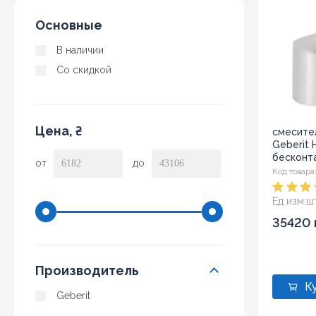
Основные
В наличии
Со скидкой
Цена, ₴
смесите
Geberit 
бесконт
от
до
(116.145.2
Код товара
Ед изм:
ш
35420 
Производитель
Geberit