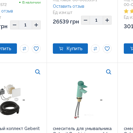
:
Код товара:
Код т
В наличии
572
блок
00-
Оставить отзыв
 отзыв
Ед изм:
шт
т
Ед и
26539 грн
грн
301
ый коплект Geberit
смеситель для умывальника
сме