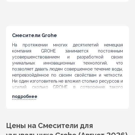
Смесители Grohe
На протяжении многих десятилетий немецкая
компания GROHE занимается постоянным
усовершенствованием и разработкой своих
уникальных инновационных технологий, что
позволяет давать людям совершенное течение воды,
непревзойдённое по своим свойствам и четкости.
Ни один изготовитель не вложил столько ресурсов и
усилий, сколько GROHE, в сотворение такого
оборудования, которое дает возможность всему
подробнее
миру использовать воду при оптимальном
соотношении наслаждения и рациональности.
Смесители Grohe
отличаются от смесителей
других производителей своим качеством и стильным
Цены на Смесители для
внешним видом. Каждая модель — это отдельное
произведение искусства, создавая которое