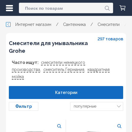
Интернет магазин
/
Сантехника
/
Смесители
/
297 товаров
Смесители для умывальника
Grohe
Часто ищут:
смесители немецкого
производства
,
смеситель Германия
,
квадратная
мойка
Категории
Фильтр
популярные