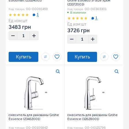
Eurosmart (23324001)
Grohe Euroeco S-Size хром
(23372003)
00-00091459
00-00303301
Код товара:
Код товара:
В наличии
1
1
Ед изм:
шт
Ед изм:
шт
3483 грн
3726 грн
смеситель для раковины Grohe
смеситель для раковины Grohe
Essence (23462001)
Essence (32628001)
00-00105842
00-00121796
Код товара:
Код товара: