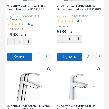
смеситель для умывальника
смеситель для умывальника
Grohe Bauclassic (23162000)
Grohe Eurosmart хром (23322001)
00-00121817
GRO23322001
Код товара:
Код товара:
В наличии
5
1
Ед изм:
шт
Ед изм:
шт
5184 грн
4968 грн
смеситель для раковины Grohe
смеситель для умывальника