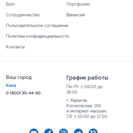
Блог
Портфолио
г-образная заключает все элементы комнаты в
общую гармоничную среду.
Сотрудничество
Вакансии
Приобретая смесители Grohe Киев, Вы получаете
Пользовательское соглашение
гарантию надежности, долговечности и стильный
элемент Вашего интерьера. Производитель идет в
Политика конфиденциальности
ногу со временем, благодаря чему Вы каждый год
можете увидеть новую коллекцию популярного
Контакты
бренда. Все они соответствуют современным
нормам и требованиям. Посетив наш сайт, у Вас есть
возможность выбрать и приобрести модель, которая
прослужит долгое время и придаст интерьеру
ванной комнаты стильный и современный вид.
Ваш город
График работы
Киев
Пн-Пт: с 09:00 до
18:00
0 (800) 30-44-40
г. Харьков,
Клочковская, 159
и интернет-магазин:
Сб: с 10:00 до 17:00