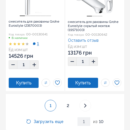
смеситель для раковины Grohe
смеситель для раковины Grohe
Eurostyle (23570003)
Eurostyle скрытый монтаж
(19571003)
00-00130641
00-00130642
Код товара:
Код товара:
В наличии
Оставить отзыв
1
Ед изм:
шт
Ед изм:
шт
13176 грн
14526 грн
1
2
Загрузить еще
1
из
10