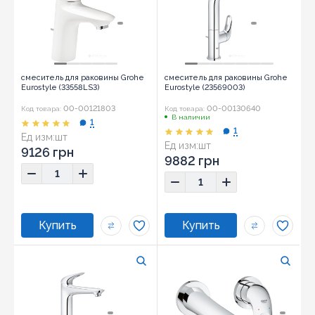
смеситель для раковины Grohe
смеситель для раковины Grohe
Eurostyle (33558LS3)
Eurostyle (23569003)
00-00121803
00-00130640
Код товара:
Код товара:
В наличии
1
1
Ед изм:
шт
Ед изм:
шт
9126 грн
9882 грн