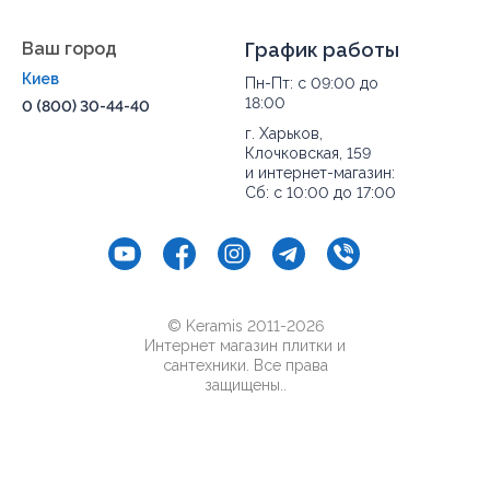
комнаты.
Покупай с доставкой по Украине:
Киев
, Бровары,
Ваш город
График работы
Борисполь, Белая Церковь, Славутич,
Днепр
,
Киев
Пн-Пт: с 09:00 до
Каменское, Кривой Рог, Павлоград, Новомосковск,
18:00
0 (800) 30-44-40
Харьков
, Чугуев, Красноград, Изюм, Николаев,
Вознесенск, Мукачево, Ужгород, Луцк, Ковель, Ровно,
г. Харьков,
Запорожье
, Сумы, Ахтырка, Шостка, Ромны, Конотоп,
Клочковская, 159
и интернет-магазин:
Львов
, Дрогобыч, Стрый,
Одесса
, Белгород-
Сб: с 10:00 до 17:00
Днестровский, Измаил, Херсон, Черкассы, Умань,
Канев,
Чернигов
, Нежин, Прилуки,
Полтава
,
Кременчуг, Миргород, Лубны, Винница, Жмеринка,
Гайсин, Бердичев, Житомир, Новоград-Волынский,
Коростень, Рогатин, Кировоград, Александрия,
Тернополь, Кременец, Чортков,
Черновцы
, Кицмань
© Keramis 2011-2026
и другие города Украины.
Интернет магазин плитки и
сантехники. Все права
защищены..