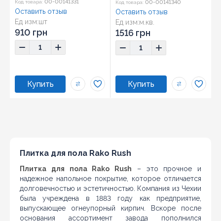
00-00141331
00-00141340
Код товара:
Код товара:
Оставить отзыв
Оставить отзыв
Ед изм:
шт
Ед изм:
м.кв.
Размер:
2х59,8
Размер:
79,8х79,8
910 грн
1516 грн
Плитка для пола Rako Rush
Плитка для пола Rako Rush
– это прочное и
надежное напольное покрытие, которое отличается
долговечностью и эстетичностью. Компания из Чехии
была учреждена в 1883 году как предприятие,
выпускающее огнеупорный кирпич. Вскоре после
основания ассортимент завода пополнился