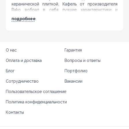
керамической плиткой. Кафель от производителя
Rako вобрал в себя лучшие характеристики и
поражает разнообразием дизайнов. Чешская
подробнее
компания постоянно совершенствует технологию
производства керамических изделий и
модернизирует оборудование. Длительное
сотрудничество с лучшими дизайнерами позволяет
предприятию выпускать плитку, отличающуюся своей
О нас
аутентичностью и стильностью. Дизайн кафеля
Гарантия
разрабатывается с учетом современных модных
Оплата и доставка
Вопросы и ответы
течений, а также потребительских предпочтений,
поэтому напольное покрытие будет актуально на
Блог
Портфолио
протяжении всего срока эксплуатации. Среди
большого ассортимента керамической плитки даже
Сотрудничество
Вакансии
самый требовательный клиент подберет
оптимальный вариант покрытия.
Пользовательское соглашение
Характеристики кафеля для пола Rako
Политика конфиденциальности
Rush
Контакты
Экологически чистые материалы, входящие в
состав плитки, являются полностью безопасными
для здоровья человека.