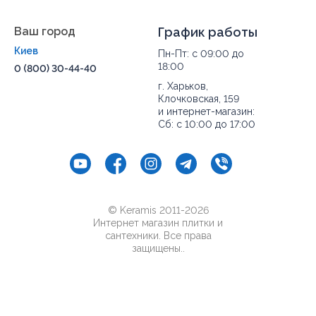
Гипоаллергенные свойства покрытия позволяют
Ваш город
График работы
применять его при отделке жилых помещений в
частности спален и детских комнат.
Киев
Пн-Пт: с 09:00 до
18:00
0 (800) 30-44-40
Высокая износостойкость кафеля способствует
сохранению его привлекательного вида на долгие
г. Харьков,
годы.
Клочковская, 159
и интернет-магазин:
Покрытие устойчиво к резким перепадам
Сб: с 10:00 до 17:00
температурного режима, а также смене климата
помещения.
Плитка для пола легка в уходе и очистке
благодаря высокой плотности керамической
основы, препятствующей глубокому вьеданию
грязи.
© Keramis 2011-2026
Интернет магазин плитки и
Кафель имеет нейтральную реакцию на
сантехники. Все права
разнообразные химические средства, в состав
защищены..
которых входят агрессивные компоненты.
Дизайн интерьеров с напольным
покрытием Rako Rush