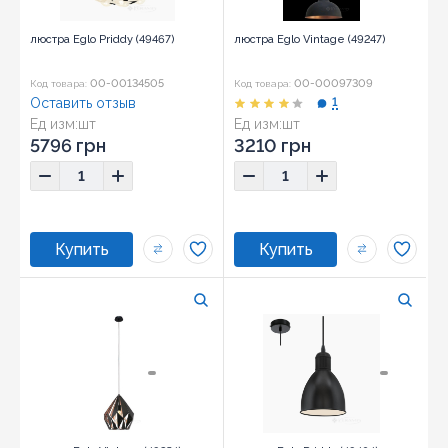
люстра Eglo Priddy (49467)
люстра Eglo Vintage (49247)
00-00134505
00-00097309
Код товара:
Код товара:
Оставить отзыв
1
Ед изм:
шт
Ед изм:
шт
5796 грн
3210 грн