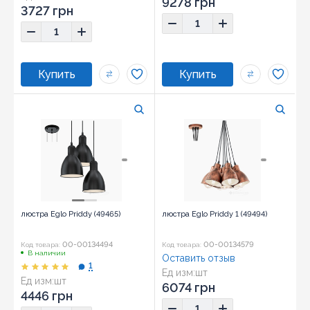
9278 грн
3727 грн
люстра Eglo Priddy (49465)
люстра Eglo Priddy 1 (49494)
00-00134494
00-00134579
Код товара:
Код товара:
В наличии
Оставить отзыв
1
Ед изм:
шт
Ед изм:
шт
6074 грн
4446 грн