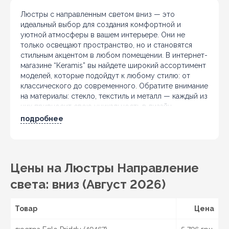
Люстры с направленным светом вниз — это
идеальный выбор для создания комфортной и
уютной атмосферы в вашем интерьере. Они не
только освещают пространство, но и становятся
стильным акцентом в любом помещении. В интернет-
магазине “Keramis” вы найдете широкий ассортимент
моделей, которые подойдут к любому стилю: от
классического до современного. Обратите внимание
на материалы: стекло, текстиль и металл — каждый из
них привносит свою уникальность в дизайн.
Стеклянные плафоны обеспечивают чистое и яркое
подробнее
освещение, в то время как тканевые добавляют
теплоту и уют. Металлические элементы идеально
вписываются в индустриальные интерьеры, а
деревянные детали придают натуральность и
Цены на Люстры Направление
экологичность. При выборе люстры обратите
внимание на ее функциональность и стиль, чтобы она
света: вниз (Август 2026)
гармонично вписывалась в ваш интерьер и радовала
глаз. Мы предлагаем разнообразные варианты с
Товар
направлениями света вниз, которые помогут создать
Цена
желаемую атмосферу и подчеркнуть
индивидуальность вашего пространства.