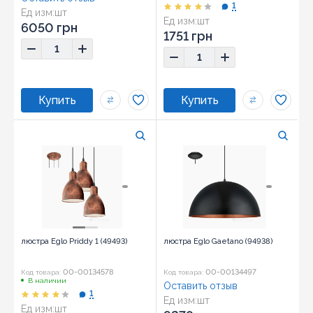
1
Ед изм:
шт
Ед изм:
шт
6050 грн
1751 грн
люстра Eglo Priddy 1 (49493)
люстра Eglo Gaetano (94938)
00-00134578
00-00134497
Код товара:
Код товара:
В наличии
Оставить отзыв
1
Ед изм:
шт
Ед изм:
шт