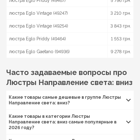
люстра Eglo Priddy (49467)
5 796 грн.
Покупай с доставкой по Украине:
Киев
, Бровары,
люстра Eglo Vintage (49247)
3 210 грн.
Борисполь, Белая Церковь, Славутич,
Днепр
,
Каменское, Кривой Рог, Павлоград, Новомосковск,
люстра Eglo Vintage (49254)
3 843 грн.
Харьков
, Чугуев, Красноград, Изюм, Николаев,
Вознесенск, Мукачево, Ужгород, Луцк, Ковель, Ровно,
люстра Eglo Priddy (49464)
1 553 грн.
Запорожье
, Сумы, Ахтырка, Шостка, Ромны, Конотоп,
Львов
, Дрогобыч, Стрый,
Одесса
, Белгород-
люстра Eglo Gaetano (94936)
9 278 грн.
Днестровский, Измаил, Херсон, Черкассы, Умань,
Канев,
Чернигов
, Нежин, Прилуки,
Полтава
,
Кременчуг, Миргород, Лубны, Винница, Жмеринка,
Часто задаваемые вопросы про
Гайсин, Бердичев, Житомир, Новоград-Волынский,
Коростень, Рогатин, Кировоград, Александрия,
Люстры Направление света: вниз
Тернополь, Кременец, Чортков,
Черновцы
, Кицмань
и другие города Украины.
Какие товары самые дешевые в группе Люстры
Направление света: вниз?
Какие товары в категории Люстры
Направление света: вниз самые популярные в
2026 году?