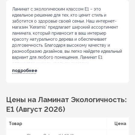
Ламинат с экологическим классом E1 – это
идеальное решение для тех, кто ценит стиль и
заботится о здоровье своей семьи. Наш интернет-
магазин 'Keramis' предлагает широкий ассортимент
ламината, который привносит в ваш интерьер
красоту натурального дерева и обеспечивает
долговечность. Благодаря высокому качеству и
разнообразию дизайнов, вы легко найдете идеальный
вариант для любого помещения. Ламинат E1
отличается низким уровнем эмиссии
формальдегидов, что делает его безопасным для
подробнее
использования в жилых и общественных
пространствах. Выбирая ламинат, обращайте
внимание на его структуру и количество полос:
одно-, двух- или трехполосные варианты позволят
Цены на Ламинат Экологичность:
создать уникальный стиль вашего интерьера. Не
забывайте, что правильно подобранное покрытие
E1 (Август 2026)
может стать акцентом в вашем дизайне, подчеркивая
общую стилистику дома. В нашем каталоге вы
Товар
найдете только проверенные и сертифицированные
Цена
изделия от ведущих мировых производителей.