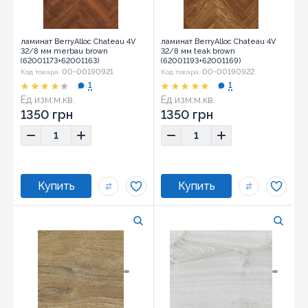
ламинат BerryAlloc Chateau 4V
ламинат BerryAlloc Chateau 4V
32/8 мм merbau brown
32/8 мм teak brown
(62001173+62001163)
(62001193+62001169)
00-00190921
00-00190922
Код товара:
Код товара:
1
1
Ед изм:
м.кв.
Ед изм:
м.кв.
1350 грн
1350 грн