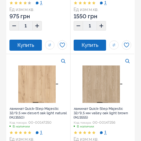
1
1
Ед изм:
м.кв.
Ед изм:
м.кв.
975 грн
1550 грн
ламинат Quick-Step Majestic
ламинат Quick-Step Majestic
32/9,5 мм desert oak light natural
32/9,5 мм valley oak light brown
(MJ3550)
(MJ3555)
00-00147250
00-00147256
Код товара:
Код товара:
В наличии
В наличии
1
1
Ед изм:
м.кв.
Ед изм:
м.кв.