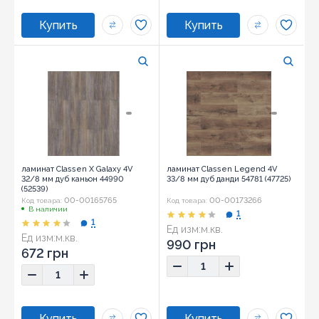
ламинат Classen X Galaxy 4V
ламинат Classen Legend 4V
32/8 мм дуб каньон 44990
33/8 мм дуб данди 54781 (47725)
(52539)
00-00165765
00-00173266
Код товара:
Код товара:
В наличии
1
1
Ед изм:
м.кв.
Ед изм:
м.кв.
990 грн
672 грн