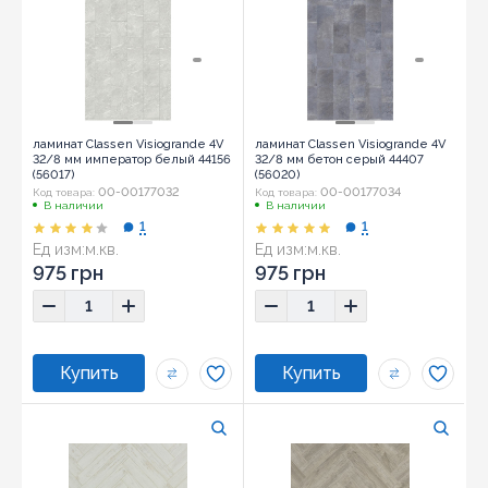
ламинат Classen Visiogrande 4V
ламинат Classen Visiogrande 4V
32/8 мм император белый 44156
32/8 мм бетон серый 44407
(56017)
(56020)
00-00177032
00-00177034
Код товара:
Код товара:
В наличии
В наличии
1
1
Ед изм:
м.кв.
Ед изм:
м.кв.
975 грн
975 грн