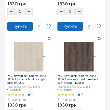
1830 грн
1830 грн
ламинат Quick-Step Majestic
ламинат Quick-Step Majestic
32/9,5 мм woodland oak light
32/9,5 мм desert oak brushed
grey (MJ3547)
dark brown (MJ3553)
00-00147248
00-00147254
Код товара:
Код товара:
В наличии
В наличии
1
1
Ед изм:
м.кв.
Ед изм:
м.кв.
1830 грн
1830 грн