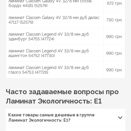
Долговечность, эстетика и забота об экологии – это
ламинат Classen Galaxy 4V 32/8 мм сосна
672 грн.
бордо 44181 (52574)
то, что мы предлагаем вам в каждой доске ламината.
Покупай с доставкой по Украине:
Киев
, Бровары,
ламинат Classen Galaxy 4V 32/8 мм дуб далас
730 грн.
Борисполь, Белая Церковь, Славутич,
Днепр
,
47117 (52579)
Каменское, Кривой Рог, Павлоград, Новомосковск,
Харьков
, Чугуев, Красноград, Изюм, Николаев,
ламинат Classen Legend 4V 33/8 мм дуб
990 грн.
Вознесенск, Мукачево, Ужгород, Луцк, Ковель, Ровно,
эдинбург 54755 (47724)
Запорожье
, Сумы, Ахтырка, Шостка, Ромны, Конотоп,
Львов
, Дрогобыч, Стрый,
Одесса
, Белгород-
ламинат Classen Legend 4V 33/8 мм дуб
990 грн.
ашингтон 54752 (47730)
Днестровский, Измаил, Херсон, Черкассы, Умань,
Канев,
Чернигов
, Нежин, Прилуки,
Полтава
,
ламинат Classen Legend 4V 33/8 мм дуб
Кременчуг, Миргород, Лубны, Винница, Жмеринка,
990 грн.
глазго 54753 (47726)
Гайсин, Бердичев, Житомир, Новоград-Волынский,
Коростень, Рогатин, Кировоград, Александрия,
Тернополь, Кременец, Чортков,
Черновцы
, Кицмань
Часто задаваемые вопросы про
и другие города Украины.
Ламинат Экологичность: E1
Какие товары самые дешевые в группе
Ламинат Экологичность: E1?