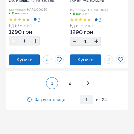
Дуб Италика натур (530335)
Дуб винтаж (526678)
HAR000030
HAR000043
Код товара:
Код товара:
В наличии
В наличии
1
1
Ед изм:
м.кв.
Ед изм:
м.кв.
1290 грн
1290 грн
1
2
Загрузить еще
1
из
24