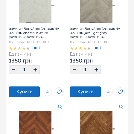
ламинат BerryAlloc Chateau 4V
ламинат BerryAlloc Chateau 4V
32/8 мм chestnut white
32/8 мм java light grey
(62001162+62001194)
(62001183+62001164)
00-00190917
00-00190919
Код товара:
Код товара:
1
1
Ед изм:
м.кв.
Ед изм:
м.кв.
1350 грн
1350 грн