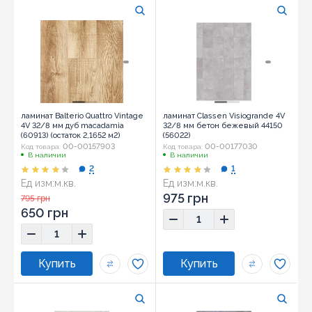
ламинат Balterio Quattro Vintage
ламинат Classen Visiogrande 4V
4V 32/8 мм дуб macadamia
32/8 мм бетон бежевый 44150
(60913) (остаток 2,1652 м2)
(56022)
00-00157903
00-00177030
Код товара:
Код товара:
В наличии
В наличии
2
1
Ед изм:
м.кв.
Ед изм:
м.кв.
975 грн
795 грн
650 грн