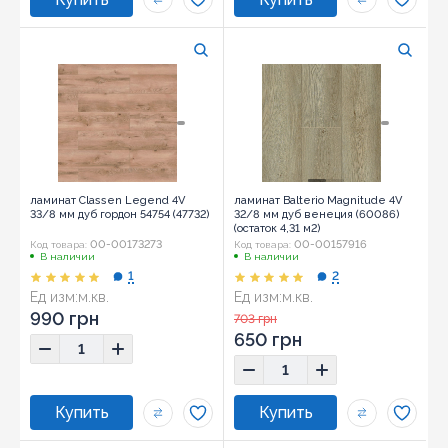
ламинат Classen Legend 4V
ламинат Balterio Magnitude 4V
33/8 мм дуб гордон 54754 (47732)
32/8 мм дуб венеция (60086)
(остаток 4,31 м2)
00-00173273
00-00157916
Код товара:
Код товара:
В наличии
В наличии
1
2
Ед изм:
м.кв.
Ед изм:
м.кв.
990 грн
703 грн
650 грн