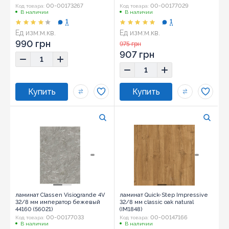
00-00173267
00-00177029
Код товара:
Код товара:
В наличии
В наличии
1
1
Ед изм:
м.кв.
Ед изм:
м.кв.
990 грн
975 грн
907 грн
ламинат Classen Visiogrande 4V
ламинат Quick-Step Impressive
32/8 мм император бежевый
32/8 мм classic oak natural
44160 (56021)
(IM1848)
00-00177033
00-00147166
Код товара:
Код товара:
В наличии
В наличии