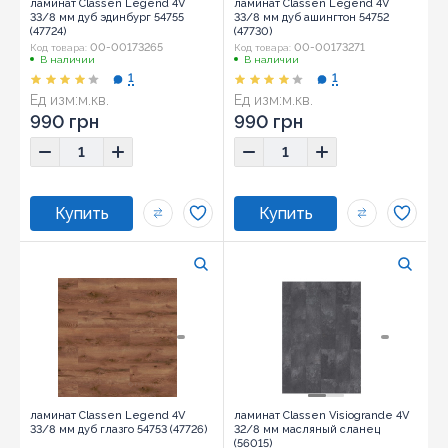
ламинат Classen Legend 4V
ламинат Classen Legend 4V
33/8 мм дуб эдинбург 54755
33/8 мм дуб ашингтон 54752
(47724)
(47730)
00-00173265
00-00173271
Код товара:
Код товара:
В наличии
В наличии
1
1
Ед изм:
м.кв.
Ед изм:
м.кв.
990 грн
990 грн
ламинат Classen Legend 4V
ламинат Classen Visiogrande 4V
33/8 мм дуб глазго 54753 (47726)
32/8 мм масляный сланец
(56015)