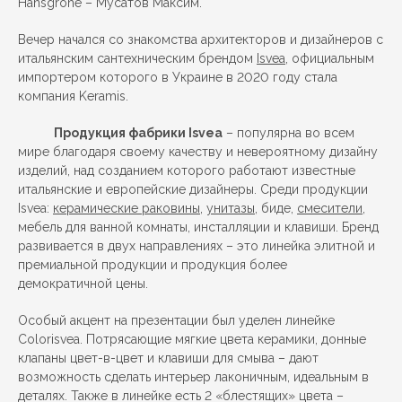
Hansgrohe – Мусатов Максим.
Вечер начался со знакомства архитекторов и дизайнеров с
итальянским сантехническим брендом
Isvea
, официальным
импортером которого в Украине в 2020 году стала
компания Keramis.
Продукция фабрики Isvea
– популярна во всем
мире благодаря своему качеству и невероятному дизайну
изделий, над созданием которого работают известные
итальянские и европейские дизайнеры. Среди продукции
Isvea:
керамические раковины
,
унитазы
, биде,
смесители
,
мебель для ванной комнаты, инсталляции и клавиши. Бренд
развивается в двух направлениях – это линейка элитной и
премиальной продукции и продукция более
демократичной цены.
Особый акцент на презентации был уделен линейке
Colorisvea. Потрясающие мягкие цвета керамики, донные
клапаны цвет-в-цвет и клавиши для смыва – дают
возможность сделать интерьер лаконичным, идеальным в
деталях. Также в линейке есть 2 «блестящих» цвета –