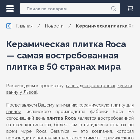
Главная
/
Новости
/
Керамическая плитка Roca 
Керамическая плитка Roca
— самая востребованная
плитка в 50 странах мира
Рекомендуем к просмотру:
ванны днепропетровск
,
купити
ванну у Львові
.
Представляем Вашему вниманию
керамическую плитку для
ванной
, испанского производства фабрики Roca. На
сегодняшний день
плитка Roca
является востребованной
на всех континентах, более чем в пятидесяти странах во
всем мире. Roca Ceramica — это компания, которая
производит и поставляет весь ассортимент керамического