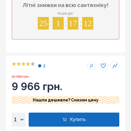
Літні знижки на всю сантехніку!
Акція діє:
25
1
17
12
2
15 985 грн.
9 966 грн.
Нашли дешевле? Снизим цену
Купить
1