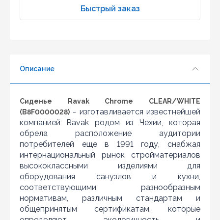
2
Быстрый заказ
Нашли дешевле?
3
Уважаемы клиенты нашего магазина! Если вы блуждая
4
по интернету нашли цену нужного Вам товара
5
дешевле чем у нас... дайте нам знать, и мы будем рады
предложить более выгодную для Вас цену (при
6
условии, что товар данной модели должен быть у
Описание
7
конкурента в наличии и цена на данный товар в
другом интернет-магазине актуальная и
8
действующая)
9
Сиденье Ravak Chrome CLEAR/WHITE
10
- изготавливается известнейшей
(B8F0000028)
компанией Ravak родом из Чехии, которая
обрела расположение аудитории
потребителей еще в 1991 году, снабжая
интернациональный рынок стройматериалов
высококлассными изделиями для
оборудования санузлов и кухни,
соответствующими разнообразным
нормативам, различным стандартам и
общепринятым сертификатам, которые
определяют экологичность и