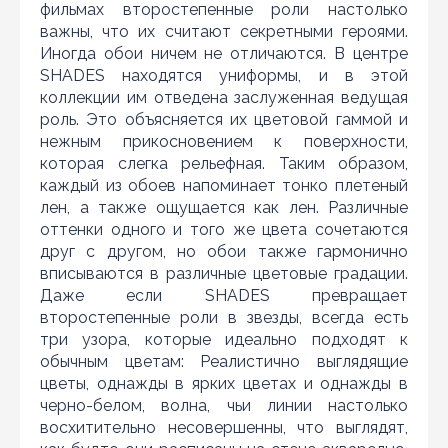
10
фильмах второстепенные роли настолько
важны, что их считают секретными героями.
Иногда обои ничем не отличаются. В центре
SHADES находятся униформы, и в этой
коллекции им отведена заслуженная ведущая
роль. Это объясняется их цветовой гаммой и
нежным прикосновением к поверхности,
которая слегка рельефная. Таким образом,
каждый из обоев напоминает тонко плетеный
Нашли дешевле?
лен, а также ощущается как лен. Различные
Уважаемы клиенты нашего магазина! Если вы блуждая
оттенки одного и того же цвета сочетаются
по интернету нашли цену нужного Вам товара
друг с другом, но обои также гармонично
дешевле чем у нас... дайте нам знать, и мы будем рады
вписываются в различные цветовые градации.
предложить более выгодную для Вас цену (при
Даже если SHADES превращает
условии, что товар данной модели должен быть у
второстепенные роли в звезды, всегда есть
конкурента в наличии и цена на данный товар в
другом интернет-магазине актуальная и
три узора, которые идеально подходят к
действующая)
обычным цветам: Реалистично выглядящие
цветы, однажды в ярких цветах и однажды в
черно-белом, волна, чьи линии настолько
восхитительно несовершенны, что выглядят,