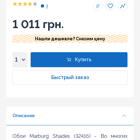
1
1 011 грн.
Нашли дешевле? Снизим цену
Купить
1
2
Быстрый заказ
3
4
5
6
Описание
7
8
9
Обои Marburg Shades (32416) - Во многих