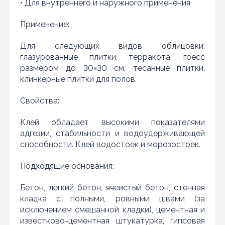
• Для внутреннего и наружного применения
Применение:
Для следующих видов облицовки:
глазурованные плитки, терракота, гресс
размером до 30×30 см, тёсанные плитки,
клинкерные плитки для полов.
Свойства:
Нашли дешевле?
Клей обладает высокими показателями
адгезии, стабильности и водоудерживающей
Уважаемы клиенты нашего магазина! Если вы блуждая
способности. Клей водостоек и морозостоек.
по интернету нашли цену нужного Вам товара
дешевле чем у нас... дайте нам знать, и мы будем рады
Подходящие основания:
предложить более выгодную для Вас цену (при
условии, что товар данной модели должен быть у
конкурента в наличии и цена на данный товар в
Бетон, лёгкий бетон, ячеистый бетон, стенная
другом интернет-магазине актуальная и
кладка с полными, ровными швами (за
действующая)
исключением смешанной кладки), цементная и
известково-цементная штукатурка, гипсовая