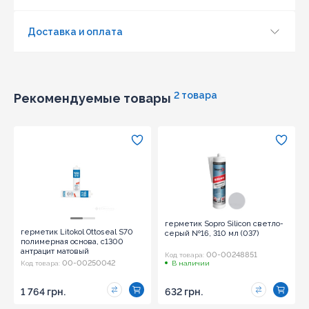
Доставка и оплата
2 товара
Рекомендуемые товары
герметик Sopro Silicon светло-
герметик Litokol Ottoseal S70
серый №16, 310 мл (037)
полимерная основа, с1300
антрацит матовый
00-00248851
Код товара:
(8NTRAPL0201)
00-00250042
Код товара:
В наличии
1 764 грн.
632 грн.