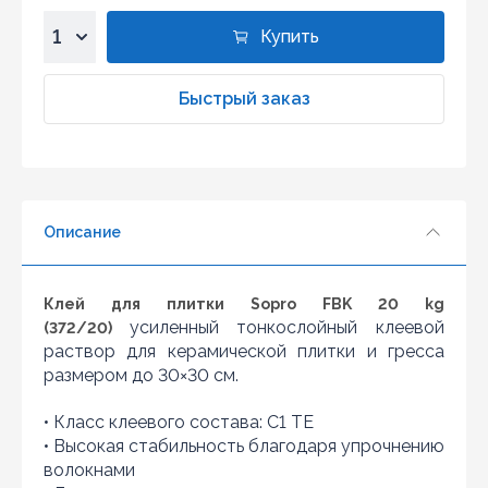
Купить
1
2
Быстрый заказ
3
4
5
6
Описание
7
8
9
Клей для плитки Sopro FBK 20 kg
10
усиленный тонкослойный клеевой
(372/20)
раствор для керамической плитки и гресса
размером до 30×30 см.
• Класс клеевого состава: C1 TE
• Высокая стабильность благодаря упрочнению
волокнами