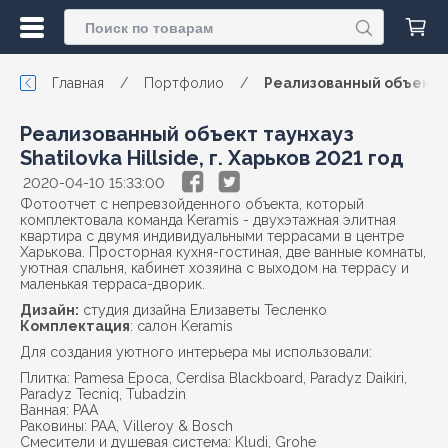
Главная
/
Портфолио
/
Реализованный объект тау
Реализованный объект таунхауз
Shatilovka Hillside, г. Харьков 2021 год
2020-04-10 15:33:00
Фотоотчет с непревзойденного объекта, который
комплектовала команда Keramis - двухэтажная элитная
квартира с двумя индивидуальными террасами в центре
Харькова. Просторная кухня-гостиная, две ванные комнаты,
уютная спальня, кабинет хозяина с выходом на террасу и
маленькая терраса-дворик.
Дизайн:
студия дизайна Елизаветы Тесленко
Комплектация
: салон Keramis
Для создания уютного интерьера мы использовали:
Плитка: Pamesa Epoca, Cerdisa Blackboard, Paradyz Daikiri,
Paradyz Tecniq, Tubadzin
Ванная: PAA
Раковины: PAA, Villeroy & Bosch
Смесители и душевая система: Kludi, Grohe