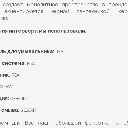
 создает монолитное пространство в тренд
акцентируется черной сантехникой, ке
ми.
ния интерьера мы использовали:
ль для умывальника:
REA
 система:
REA
ник:
REA
CREAVIT
ция:
GEBERIT
 смыва
:
GEBERIT
яем для Вас наш небольшой фотоотчет с о