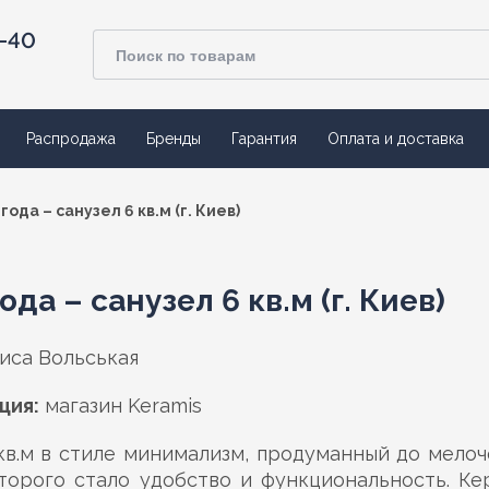
4-40
Распродажа
Бренды
Гарантия
Оплата и доставка
да – санузел 6 кв.м (г. Киев)
а – санузел 6 кв.м (г. Киев)
иса Вольськая
ция:
магазин Keramis
кв.м в стиле минимализм, продуманный до мелоч
торого стало удобство и функциональность. К