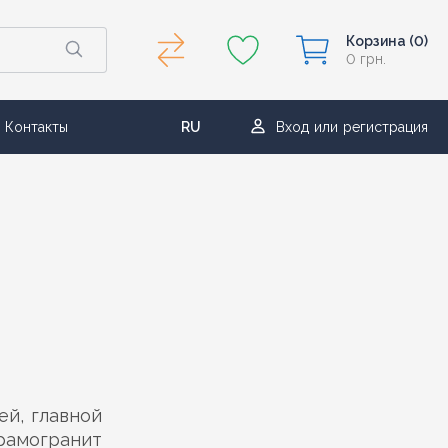
Корзина
(0)
0 грн.
Контакты
RU
Вход
или
регистрация
UA
ей, главной
ерамогранит