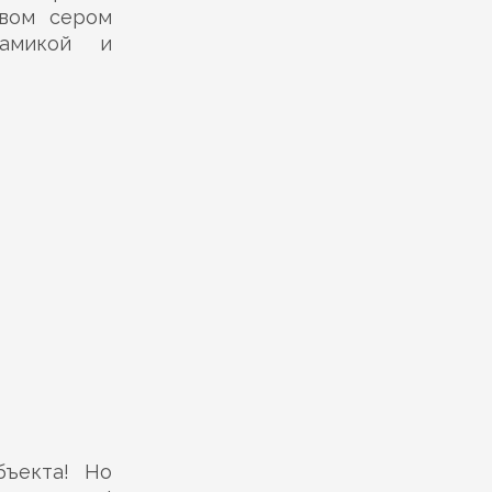
овом сером
рамикой и
бъекта! Но