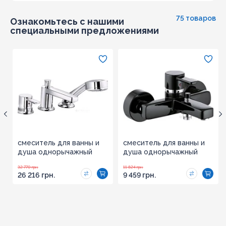
75 товаров
Ознакомьтесь с нашими
специальными предложениями
смеситель для ванны и
смеситель для ванны и
душа однорычажный
душа однорычажный
Kludi Zenta хром
Kludi Zenta чёрный/хром
32 770 грн.
11 824 грн.
(384460575)
(386708675)
26 216 грн.
9 459 грн.