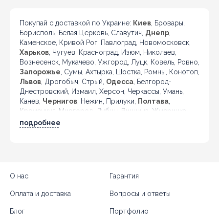
Покупай с доставкой по Украине:
Киев
, Бровары,
Борисполь, Белая Церковь, Славутич,
Днепр
,
Каменское, Кривой Рог, Павлоград, Новомосковск,
Харьков
, Чугуев, Красноград, Изюм, Николаев,
Вознесенск, Мукачево, Ужгород, Луцк, Ковель, Ровно,
Запорожье
, Сумы, Ахтырка, Шостка, Ромны, Конотоп,
Львов
, Дрогобыч, Стрый,
Одесса
, Белгород-
Днестровский, Измаил, Херсон, Черкассы, Умань,
Канев,
Чернигов
, Нежин, Прилуки,
Полтава
,
Кременчуг, Миргород, Лубны, Винница, Жмеринка,
Гайсин, Бердичев, Житомир, Новоград-Волынский,
подробнее
Коростень, Рогатин, Кировоград, Александрия,
Тернополь, Кременец, Чортков,
Черновцы
, Кицмань
и другие города Украины.
О нас
Гарантия
Оплата и доставка
Вопросы и ответы
Блог
Портфолио