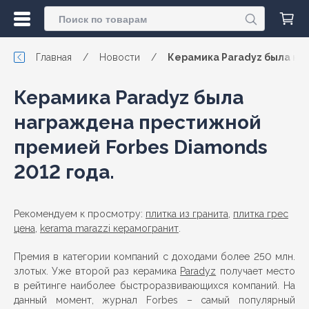
Главная
/
Новости
/
Керамика Paradyz была на
Керамика Paradyz была
награждена престижной
премией Forbes Diamonds
2012 года.
Рекомендуем к просмотру:
плитка из гранита
,
плитка грес
цена
,
kerama marazzi керамогранит
.
Премия в категории компаний с доходами более 250 млн.
злотых. Уже второй раз керамика
Paradyz
получает место
в рейтинге наиболее быстроразвивающихся компаний. На
данный момент, журнал Forbes – самый популярный