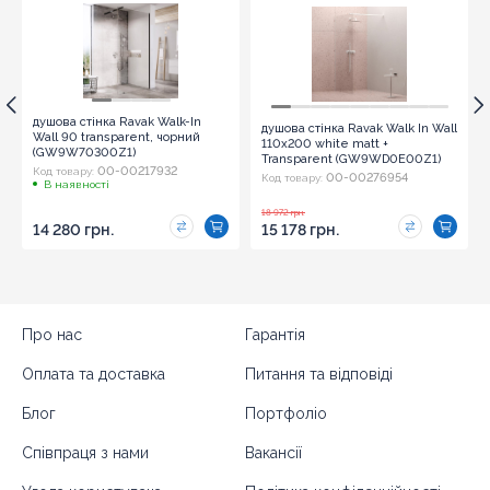
душова стінка Ravak Walk-In
душова стінка Ravak Walk In Wall
Wall 90 transparent, чорний
110x200 white matt +
(GW9W70300Z1)
Transparent (GW9WD0E00Z1)
00-00217932
Код товару:
00-00276954
Код товару:
В наявності
18 972 грн.
14 280 грн.
15 178 грн.
Про нас
Гарантія
Оплата та доставка
Питання та відповіді
Блог
Портфоліо
Співпраця з нами
Вакансії