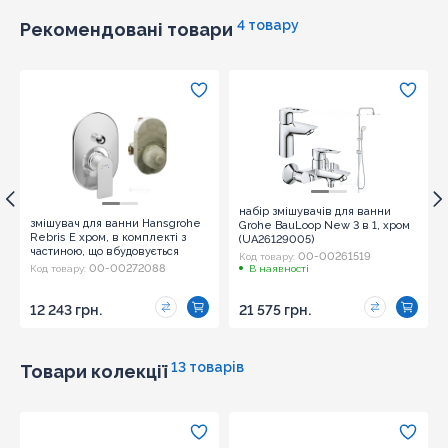
4 товару
Рекомендовані товари
набір змішувачів для ванни
змішувач для ванни Hansgrohe
Grohe BauLoop New 3 в 1, хром
Rebris E хром, в комплекті з
(UA26129005)
частиною, що вбудовується
00-00261519
Код товару:
(72458000)
00-00272088
Код товару:
В наявності
12 243 грн.
21 575 грн.
13 товарів
Товари колекції