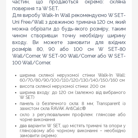
частин, що продаються окремо: скляна
поверхня та W SET.
Для виробу Walk-In Wall рекомендуємо W SET-
Uni Free/Wall з довжиною тримача 120 см, який
можна обрізати до будь-якого розміру, таким
чином створивши точну необхідну ширину
входу. Ви можете замовити для вхідних
розмірів 80, 90 або 100 см W SET-80
Wall/Corner, W SET-90 Wall/Corner або W SET-
100 Wall/Corner.
ширина скляної нерухомої стінки Walk-In Wall:
60/70/80/90/100/110/120/130/140/150/160 см
висота скляної нерухомої стінки: 200 см
ширина входу: до 120 см (залежно від вибраного
W SET)
панель із безпечного скла: 8 мм; Transparent із
захистом скла RAVAK AntiCalc®
скло з регулювальним профілем: глянсове або
чорне виконання
Знайшли дешевше?
два варіанти W SET, що містять тримачі та опори у
глянсовому або чорному виконанні – необхідно
Шановні клієнти нашого магазину! Якщо ви блукаючи
замовити окремо: