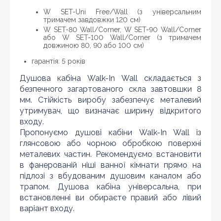
по інтернету знайшли ціну потрібного Вам товару
W SET-Uni Free/Wall (з універсальним
дешевше ніж у нас ... дайте нам знати, і ми будемо
тримачем завдовжки 120 см)
раді запропонувати вигіднішу для Вас ціну (за умови,
W SET-80 Wall/Corner, W SET-90 Wall/Corner
що товар даної моделі повинен бути у конкурента в
або W SET-100 Wall/Corner (з тримачем
наявності і ціна на даний товар в іншому інтернет-
довжиною 80, 90 або 100 см)
магазині актуальна і діюча)
гарантія: 5 років
Душова кабіна Walk-In Wall складається з
безпечного загартованого скла завтовшки 8
мм. Стійкість виробу забезпечує металевий
утримувач, що визначає ширину відкритого
входу.
Пропонуємо душові кабіни Walk-In Wall із
глянсовою або чорною обробкою поверхні
металевих частин. Рекомендуємо встановити
в фанерованій ніші ванної кімнати прямо на
підлозі з вбудованим душовим каналом або
трапом. Душова кабіна універсальна, при
встановленні ви обираєте правий або лівий
варіант входу.