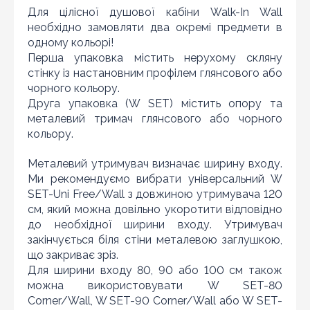
Оновити капчу
Для цілісної душової кабіни Walk-In Wall
необхідно замовляти два окремі предмети в
Надіслати
одному кольорі!
Перша упаковка містить нерухому скляну
стінку із настановним профілем глянсового або
чорного кольору.
Друга упаковка (W SET) містить опору та
металевий тримач глянсового або чорного
кольору.
Металевий утримувач визначає ширину входу.
Ми рекомендуємо вибрати універсальний W
SET-Uni Free/Wall з довжиною утримувача 120
см, який можна довільно укоротити відповідно
до необхідної ширини входу. Утримувач
закінчується біля стіни металевою заглушкою,
що закриває зріз.
Для ширини входу 80, 90 або 100 см також
можна використовувати W SET-80
Corner/Wall, W SET-90 Corner/Wall або W SET-