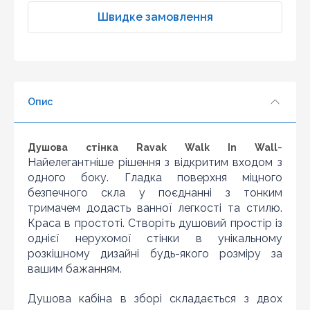
2
Швидке замовлення
3
4
5
6
Опис
7
8
9
-
Душова стінка Ravak Walk In Wall
10
Найелегантніше рішення з відкритим входом з
одного боку. Гладка поверхня міцного
безпечного скла у поєднанні з тонким
тримачем додасть ванної легкості та стилю.
Краса в простоті. Створіть душовий простір із
однієї нерухомої стінки в унікальному
розкішному дизайні будь-якого розміру за
вашим бажанням.
Душова кабіна в зборі складається з двох